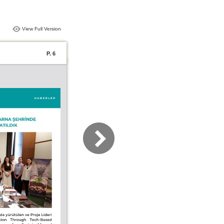
View Full Version
P. 6