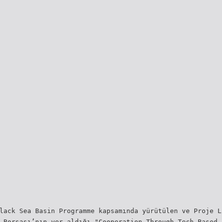
lack Sea Basin Programme kapsamında yürütülen ve Proje L
 Borsası’nın yer aldığı "Cooperation Through Tech-Based