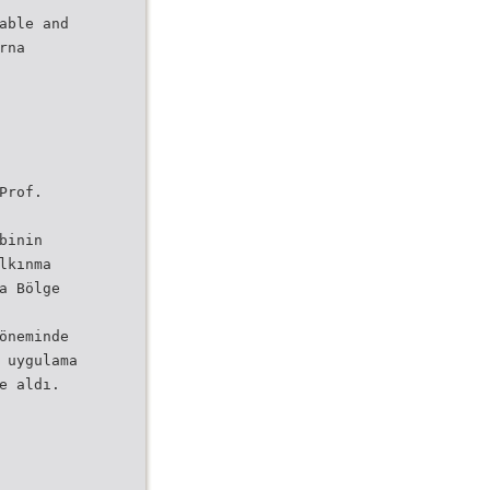
able and
rna
Prof.
binin
lkınma
a Bölge
öneminde
 uygulama
e aldı.