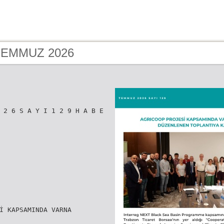
 TEMMUZ 2026
 2 6 S A Y I 1 2 9 H A B E
İ KAPSAMINDA VARNA