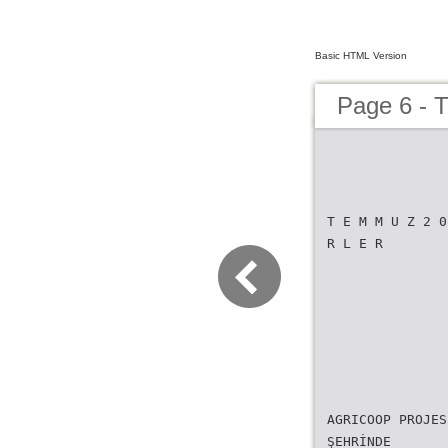
Basic HTML Version
Page 6 -
T E M M U Z 2 0
R L E R
AGRICOOP PROJES
ŞEHRİNDE