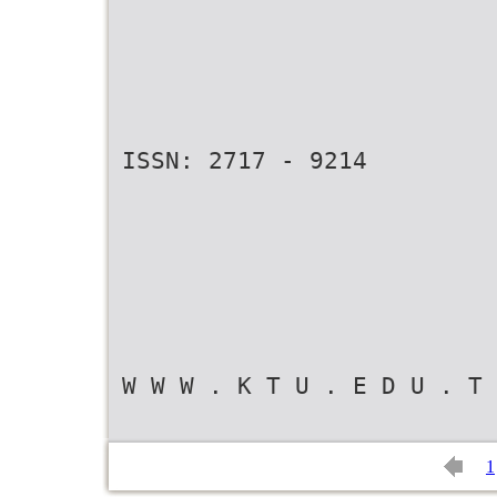
ISSN: 2717 - 9214
W W W . K T U . E D U . T 
1