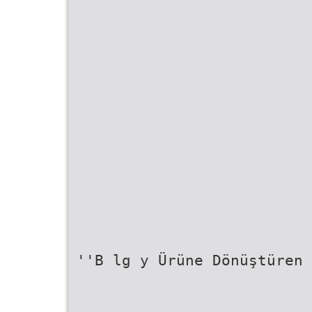
''B lg y Ürüne Dönüştüren 